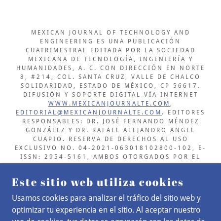
MEXICAN JOURNAL OF TECHNOLOGY AND
ENGINEERING ES UNA PUBLICACIÓN
CUATRIMESTRAL EDITADA POR LA SOCIEDAD
MEXICANA DE TECNOLOGÍA, INGENIERÍA Y
HUMANIDADES, A. C. CON DIRECCIÓN EN NORTE
8, #214, COL. SANTA CRUZ, VALLE DE CHALCO
SOLIDARIDAD, ESTADO DE MÉXICO, CP 56617.
DIFUSIÓN Y SOPORTE DIGITAL VÍA INTERNET
WWW.MEXICANJOURNALTE.COM
,
EDITORIAL@MEXICANJOURNALTE.COM
. EDITORES
RESPONSABLES: DR. JOSÉ FERNANDO MÉNDEZ
GONZÁLEZ Y DR. RAFAEL ALEJANDRO ANGEL
CUAPIO. RESERVA DE DERECHOS AL USO
EXCLUSIVO NO. 04-2021-063018102800-102, E-
ISSN: 2954-5161, AMBOS OTORGADOS POR EL
INSTITUTO NACIONAL DEL DERECHO DE AUTOR. EL
RESPONSABLE DE LA ÚLTIMA ACTUALIZACIÓN DE
Este sitio web utiliza cookies
ESTE NÚMERO ES EL DR. JOSÉ FERNANDO MÉNDEZ
GONZÁLEZ. EL CONTENIDO DE LOS ARTÍCULOS ES
Usamos cookies para analizar el tráfico del sitio web y
RESPONSABILIDAD EXCLUSIVA DE LOS AUTORES Y
optimizar tu experiencia en el sitio. Al aceptar nuestro
NO REFLEJA DE LA MANERA DE PENSAR DEL
CONSEJO Y/O COMITÉ EDITORIAL.
EL CONTENIDO